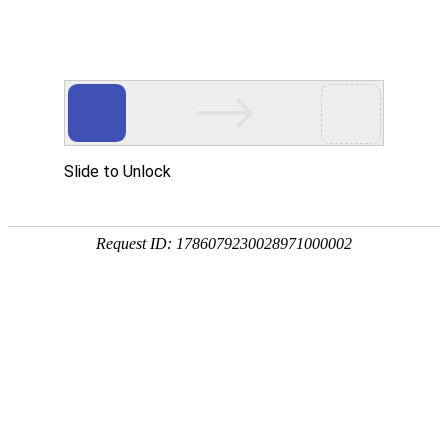
k8.com
添加微信号
15230713671
15230713671@163.com
首页
关于我们
公司介绍
荣誉资质
产品中心
开孔机
封堵器
夹板阀
其他配件
服务范围
k8.com带压开孔封堵
k8.com应急抢险
k8.com修理
新闻资讯
技术支持
产品知识
联系我们